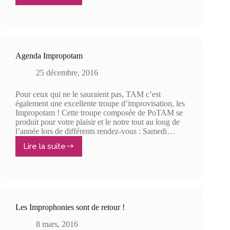
Improphonies
–
Festival
d’Improvisation
théâtrale
Agenda Impropotam
25 décembre, 2016
Pour ceux qui ne le sauraient pas, TAM c’est
également une excellente troupe d’improvisation, les
Impropotam ! Cette troupe composée de PoTAM se
produit pour votre plaisir et le notre tout au long de
l’année lors de différents rendez-vous : Samedi…
Lire la suite
Agenda
Impropotam
Les Improphonies sont de retour !
8 mars, 2016