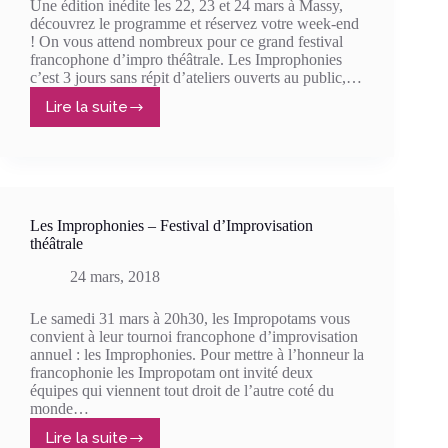
Une édition inédite les 22, 23 et 24 mars à Massy,
découvrez le programme et réservez votre week-end
! On vous attend nombreux pour ce grand festival
francophone d’impro théâtrale. Les Improphonies
c’est 3 jours sans répit d’ateliers ouverts au public,…
Lire la suite
Improphonies
2019
Les Improphonies – Festival d’Improvisation
théâtrale
24 mars, 2018
Le samedi 31 mars à 20h30, les Impropotams vous
convient à leur tournoi francophone d’improvisation
annuel : les Improphonies. Pour mettre à l’honneur la
francophonie les Impropotam ont invité deux
équipes qui viennent tout droit de l’autre coté du
monde…
Lire la suite
Les