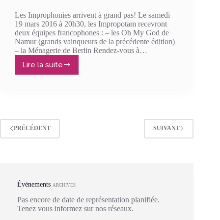
Les Improphonies arrivent à grand pas! Le samedi
19 mars 2016 à 20h30, les Impropotam recevront
deux équipes francophones : – les Oh My God de
Namur (grands vainqueurs de la précédente édition)
– la Ménagerie de Berlin Rendez-vous à…
Lire la suite
Les
Improphonies
sont
de
retour
!
PRÉCÉDENT
SUIVANT
Évènements
ARCHIVES
Pas encore de date de représentation planifiée.
Tenez vous informez sur nos réseaux.